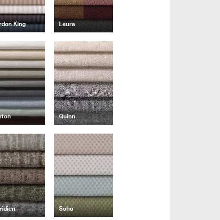
rdon King
Leura
hton
Quinn
ridien
Soho