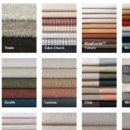
KingSuede™
Yowie
Éden Check
Futuro
Br
Zenith
Lennox
Club
Wh