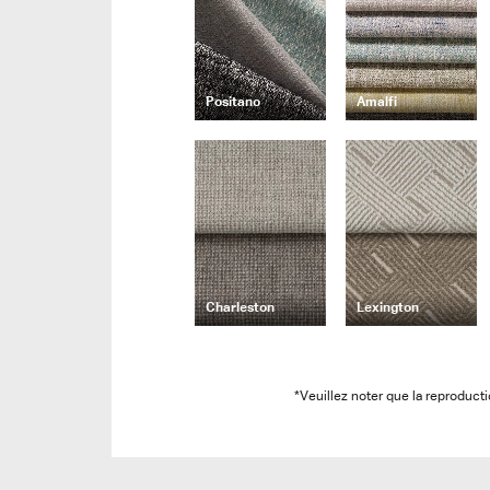
Positano
Amalfi
Charleston
Lexington
*Veuillez noter que la reproducti