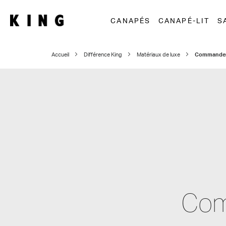
CANAPÉS
CANAPÉ-LIT
S
Accueil
Différence King
Matériaux de luxe
Commander 
Com