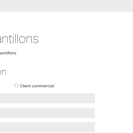
tillons
antillons
on
Client commercial