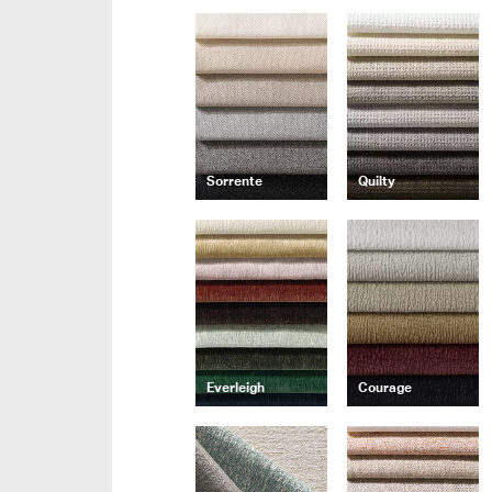
Sorrente
Quilty
Everleigh
Courage