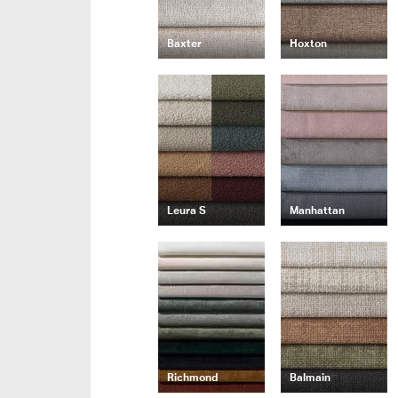
Baxter
Hoxton
Leura S
Manhattan
Richmond
Balmain