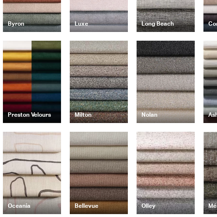
Byron
Luxe
Long Beach
Co
Preston Velours
Milton
Nolan
As
Oceania
Bellevue
Olley
Mé