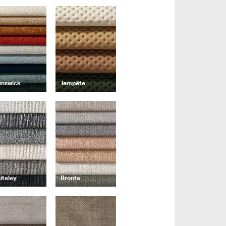
unswick
Tempête
iteley
Bronte