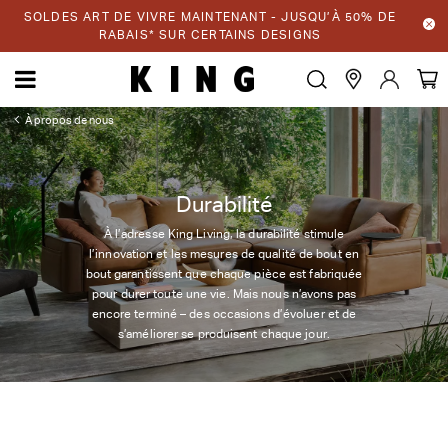
SOLDES ART DE VIVRE MAINTENANT - JUSQU’À 50% DE
RABAIS* SUR CERTAINS DESIGNS
À propos de nous
Durabilité
À l’adresse King Living, la durabilité stimule
l’innovation et les mesures de qualité de bout en
bout garantissent que chaque pièce est fabriquée
pour durer toute une vie. Mais nous n’avons pas
encore terminé – des occasions d’évoluer et de
s’améliorer se produisent chaque jour.
La durabilité est notre héritage