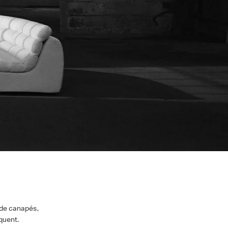
 de canapés,
quent.