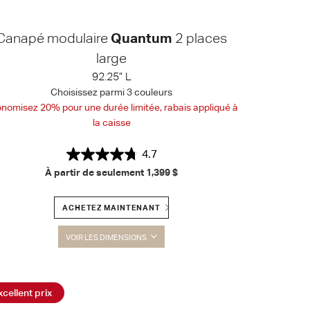
Canapé modulaire
Quantum
2 places
large
92.25” L
Choisissez parmi 3 couleurs
nomisez 20% pour une durée limitée, rabais appliqué à
la caisse
4.7
À partir de seulement
1,399 $
ACHETEZ MAINTENANT
VOIR LES DIMENSIONS
xcellent prix