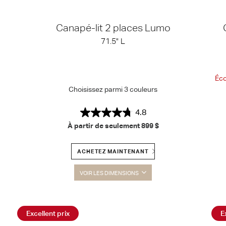
Canapé-lit 2 places Lumo
71.5" L
Éco
Choisissez parmi 3 couleurs
4.8
À partir de seulement
899 $
ACHETEZ MAINTENANT
VOIR LES DIMENSIONS
Excellent prix
E