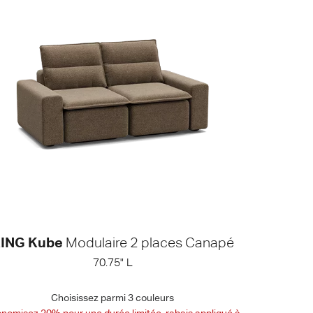
ING Kube
Modulaire 2 places Canapé
70.75" L
Choisissez parmi 3 couleurs
nomisez 20% pour une durée limitée, rabais appliqué à