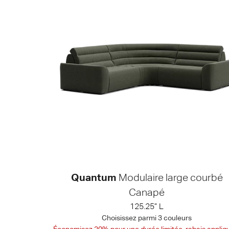
Quantum
Modulaire large courbé
Canapé
125.25” L
Choisissez parmi 3 couleurs
Économisez 20% pour une durée limitée, rabais appliq