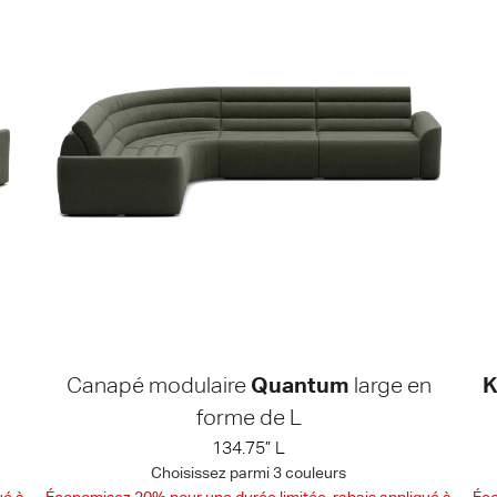
Canapé modulaire
Quantum
large en
K
forme de L
134.75” L
Choisissez parmi 3 couleurs
ué à
Économisez 20% pour une durée limitée, rabais appliqué à
Éco