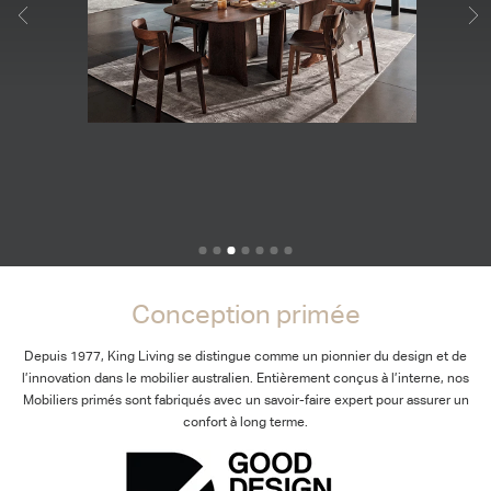
Conception primée
Depuis 1977, King Living se distingue comme un pionnier du design et de
l’innovation dans le mobilier australien. Entièrement conçus à l’interne, nos
Mobiliers primés sont fabriqués avec un savoir-faire expert pour assurer un
confort à long terme.