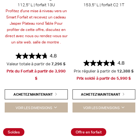
112,5" L | forfait 13U
153,5" L | forfait C2 1T
Profitez d'une mise à niveau vers un
Smart Forfait et recevez un cadeau
Jasper Plateau rond Table Pour
profiter de cette offre, discutez en
direct avec nous ou rendez-vous sur
un site web. salle de montre .
4.8
4.8
Valeur totale à partir de
7,296 $
Prix du Forfait à partir de
3,990
Prix régulier à partir de
12,388 $
$
Prix soldé à partir de
5,990 $
ACHETEZ MAINTENANT
ACHETEZ MAINTENANT
VOIR LES DIMENSIONS
VOIR LES DIMENSIONS
Soldes
Offre en forfait