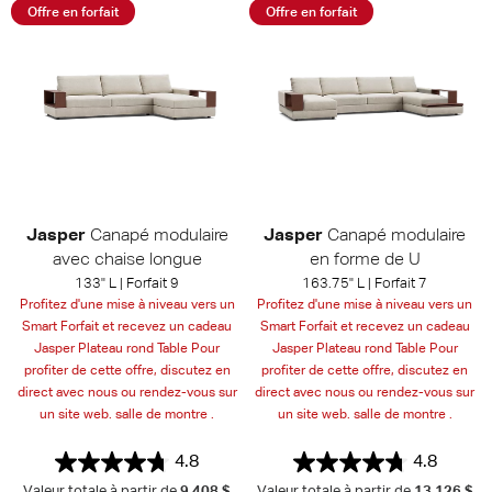
Offre en forfait
Offre en forfait
Jasper
Canapé modulaire
Jasper
Canapé modulaire
avec chaise longue
en forme de U
133" L | Forfait 9
163.75" L | Forfait 7
Profitez d'une mise à niveau vers un
Profitez d'une mise à niveau vers un
Smart Forfait et recevez un cadeau
Smart Forfait et recevez un cadeau
Jasper Plateau rond Table Pour
Jasper Plateau rond Table Pour
profiter de cette offre, discutez en
profiter de cette offre, discutez en
direct avec nous ou rendez-vous sur
direct avec nous ou rendez-vous sur
un site web. salle de montre .
un site web. salle de montre .
4.8
4.8
Valeur totale à partir de
9,408 $
Valeur totale à partir de
13,126 $