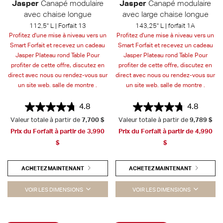
Jasper
Canapé modulaire
Jasper
Canapé modulaire
avec chaise longue
avec large chaise longue
112,5" L | Forfait 13
143,25" L | forfait 1A
Profitez d'une mise à niveau vers un
Profitez d'une mise à niveau vers un
Smart Forfait et recevez un cadeau
Smart Forfait et recevez un cadeau
Jasper Plateau rond Table Pour
Jasper Plateau rond Table Pour
profiter de cette offre, discutez en
profiter de cette offre, discutez en
direct avec nous ou rendez-vous sur
direct avec nous ou rendez-vous sur
un site web. salle de montre .
un site web. salle de montre .
4.8
4.8
Valeur totale à partir de
7,700 $
Valeur totale à partir de
9,789 $
Prix du Forfait à partir de
3,990
Prix du Forfait à partir de
4,990
$
$
ACHETEZ MAINTENANT
ACHETEZ MAINTENANT
VOIR LES DIMENSIONS
VOIR LES DIMENSIONS