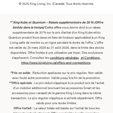
© 2025 King Living, Inc. (Canada). Tous droits réservés.
** King Kube et Quantum – Rabais supplémentaire de 20 % (Offre
limitée dans le temps)
Cette offre
vous donne droit à un rabais
supplémentaire de 20 % sur le prix d'achat d'un King Kube et/ou
Quantum produit (hors taxes et frais de livraison applicables) à un King
Living salle de montre ou en ligne pendant la durée de l'offre. L'offre
est valide du 25 mars 2026 au 31 août 2026, dans la limite des stocks
disponibles. Offre limitée à une utilisation par foyer. Des exclusions
s'appliquent. Consultez les
conditions
générales
.
et
Conditions
.
https://www.kingliving.ca/offers-and-competitions
.
*Prix en solde
: Réduction appliquée sur le prix régulier. Non valide
avec toute autre promotion. Valide jusqu’à la fin de la promotion.
**Offre spéciale
: Le prix réduit s’applique à ce produit lors de l’achat
d’un mobilier additionnel (excluant les accessoires Smart et les
accessoires pour canapé) de la gamme King Living dans la même
transaction. Le prix régulier s’applique si acheté séparément. Offre
valide pour une durée limitée.
Offre forfait
: La valeur totale est basée sur l’achat de tous les