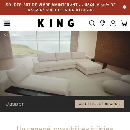
SOLDES ART DE VIVRE MAINTENANT - JUSQU’À 50% DE
RABAIS* SUR CERTAINS DESIGNS
Canapés
Jasper
Jasper
ACHETER LES FORFAITS
Un canapé, possibilités infinies