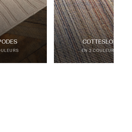
podes
Cottesloe
ouleurs
en 2 couleurs