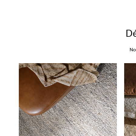
Dé
No