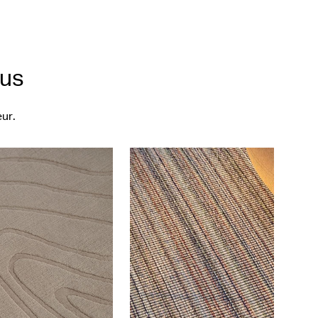
dus
ur.