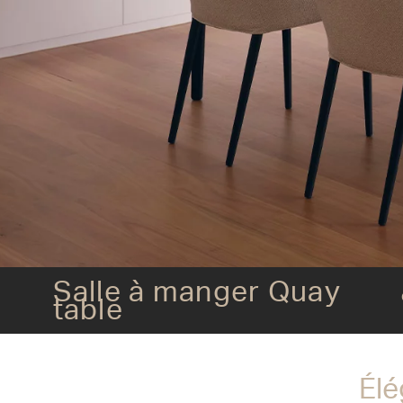
Salle à manger Quay table
Salle à manger Quay
table
Élé