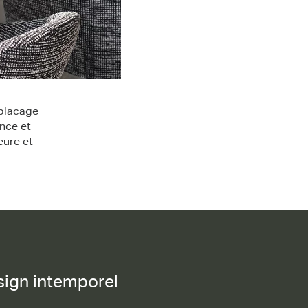
 placage
nce et
eure et
ign intemporel