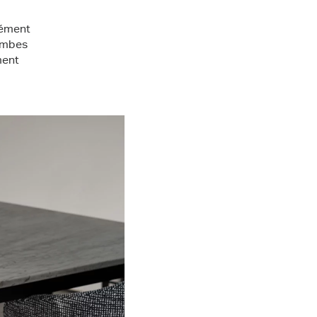
lément
ambes
ment