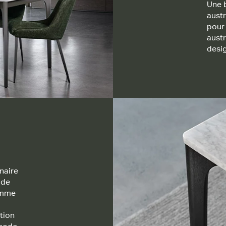
Une b
aust
pour 
austr
desig
naire
 de
gamme
ition