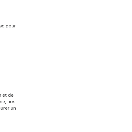
ise pour
n et de
rne, nos
surer un