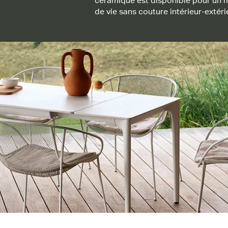
céramique est disponible pour un
de vie sans couture intérieur-extéri
Flexibilité ultime
Complétez le look