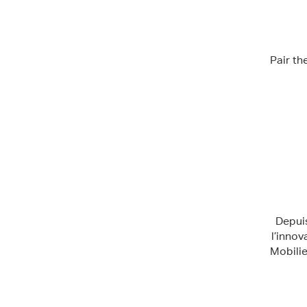
Pair th
Depuis
l’innov
Mobilie