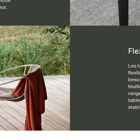
 mode
eur.
Fle
Les t
flexi
beso
feuil
rangé
table
stabi