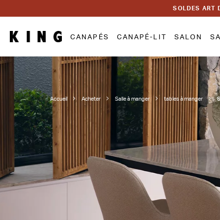
SOLDES ART 
CANAPÉS
CANAPÉ-LIT
SALON
S
Accueil
Acheter
Salle à manger
tables à manger
S