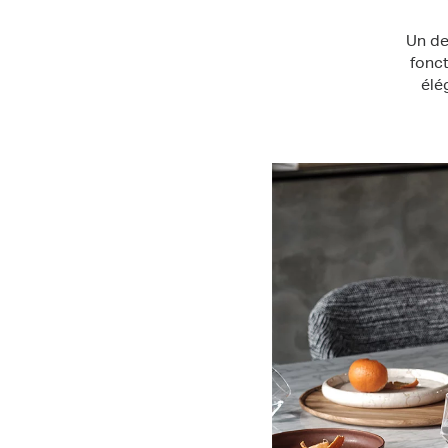
Un de
fonc
élé