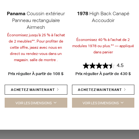
Panama
Coussin extérieur
1978
High Back Canapé
Panneau rectangulaire
Accoudoir
Airmesh
Économisez jusqu'à 25 % à l'achat
Économisez 40 % à l'achat de 2
de 2 meubles**. Pour profiter de
modules 1978 ou plus.** — appliqué
cette offre, jasez avec nous en
dans panier
direct ou rendez-vous dans un
magasin. salle de montre .
4.5
Prix régulier À partir de
108 $
Prix régulier À partir de
430 $
ACHETEZ MAINTENANT
ACHETEZ MAINTENANT
VOIR LES DIMENSIONS
VOIR LES DIMENSIONS