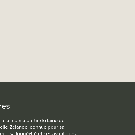
res
 à la main à partir de laine de
elle-Zélande, connue pour sa
eur, sa longévité et ses avantages