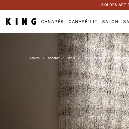
SOLDES ART 
CANAPÉS
CANAPÉ-LIT
SALON
S
Accueil
Acheter
Tapis
Tapis d’intérieur
Tapis Bun