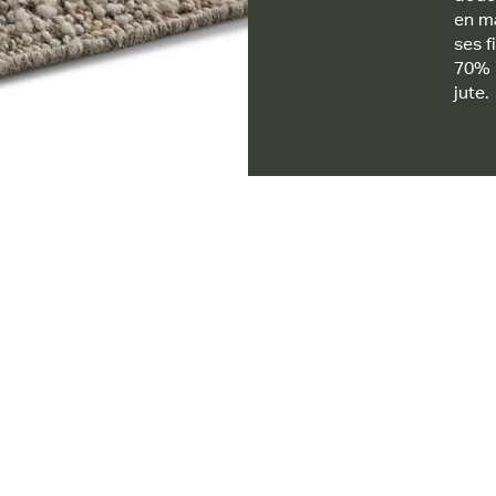
en ma
ses f
70% 
jute.