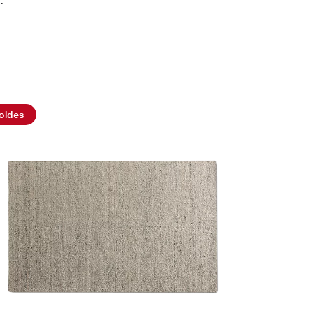
.
oldes