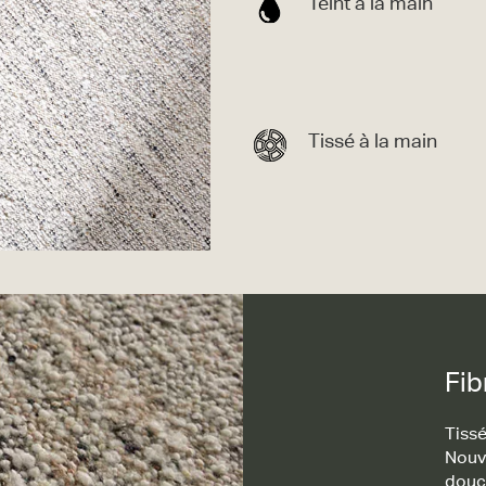
Teint à la main
Tissé à la main
Fib
Tissé
Nouv
douc