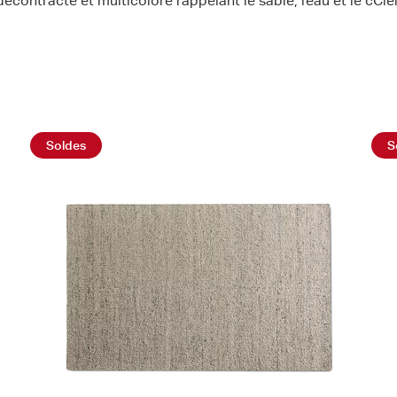
décontracté et multicolore rappelant le sable, l’eau et le cCiel
Soldes
S