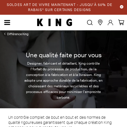
SOLDES ART DE VIVRE MAINTENANT - JUSQU’À 50% DE
RABAIS* SUR CERTAINS DESIGNS
Différence King
Une qualité faite pour vous
Designer, fabricant et détaillant, King contrôle
l’forfait du processus de production, de la
conception à la fabrication et à la livraison. King
adopte une approche durable de la fabrication, en
choisissant des matériaux recyclables et des
processus efficaces pour minimiser l’empreinte
carbone.
Un contrôle complet de bout en bout et des normes de
qualité rigoureuses garantissent que chaque création King