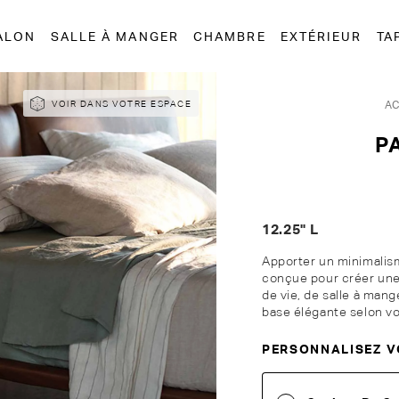
ALON
SALLE À MANGER
CHAMBRE
EXTÉRIEUR
TA
AC
VOIR DANS VOTRE ESPACE
P
12.25" L
Apporter un minimalism
conçue pour créer une
de vie, de salle à mang
base élégante selon vos
PERSONNALISEZ V
Personnalisez votre Kin