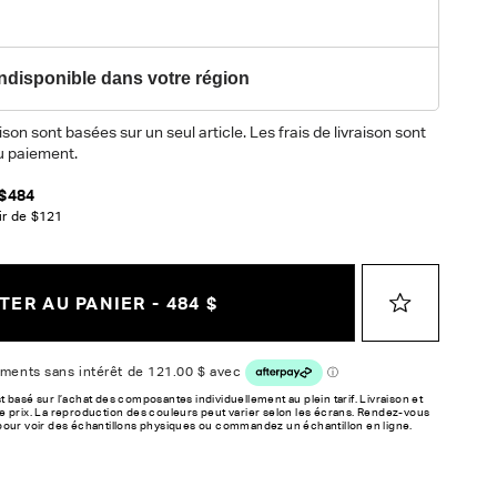
ndisponible dans votre région
ison sont basées sur un seul article. Les frais de livraison sont
 paiement.
$484
ir de
$121
ER AU PANIER - 484 $
t basé sur l’achat des composantes individuellement au plein tarif. Livraison et
e prix. La reproduction des couleurs peut varier selon les écrans. Rendez-vous
pour voir des échantillons physiques ou commandez un échantillon en ligne.