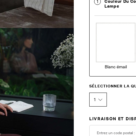
Couleur Du Co
1
Lampe
Blanc émail
SÉLECTIONNER LA Q
1
LIVRAISON ET DIS
Entrez un code postal :