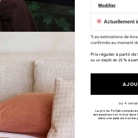
Modifier
Actuellement i
*Les estimations de livra
confirmés au moment du
Prix régulier à partir de
ou un dépôt de 25 % à part
AJOUT
Le prix du Forfait complet es
accessoires non inclus dans l
dans une salle de montre 