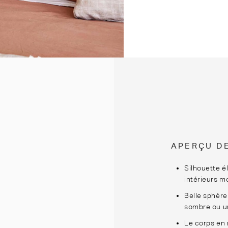
APERÇU D
Silhouette é
intérieurs m
Belle sphère
sombre ou un
Le corps en 