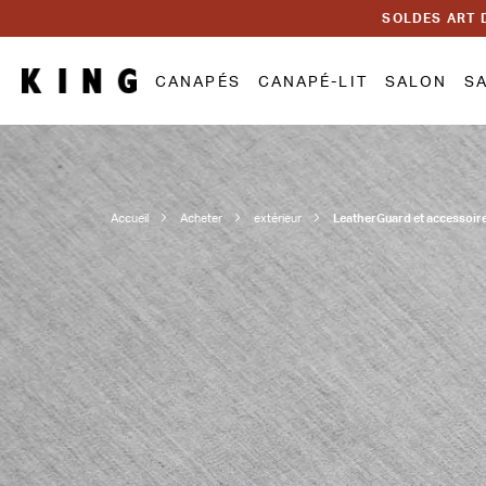
SOLDES ART 
CANAPÉS
CANAPÉ-LIT
SALON
S
Accueil
Acheter
extérieur
LeatherGuard et accessoir