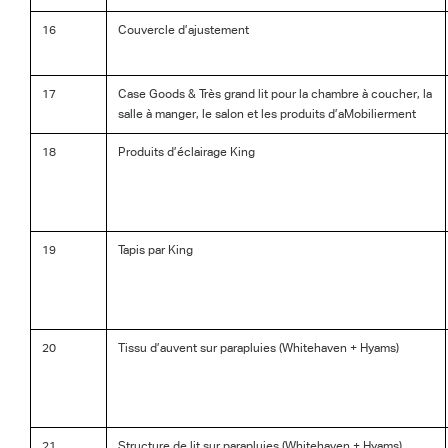
16
Couvercle d’ajustement
17
Case Goods & Très grand lit pour la chambre à coucher, la
salle à manger, le salon et les produits d’aMobilierment
18
Produits d’éclairage King
19
Tapis par King
20
Tissu d’auvent sur parapluies (Whitehaven + Hyams)
21
Structure de lit sur parapluies (Whitehaven + Hyams)