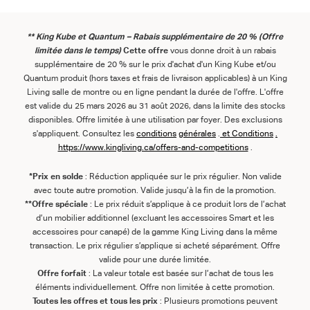
** King Kube et Quantum – Rabais supplémentaire de 20 % (Offre
limitée dans le temps)
Cette offre
vous donne droit à un rabais
supplémentaire de 20 % sur le prix d'achat d'un King Kube et/ou
Quantum produit (hors taxes et frais de livraison applicables) à un King
Living salle de montre ou en ligne pendant la durée de l'offre. L'offre
est valide du 25 mars 2026 au 31 août 2026, dans la limite des stocks
disponibles. Offre limitée à une utilisation par foyer. Des exclusions
s'appliquent. Consultez les
conditions
générales
.
et
Conditions
.
https://www.kingliving.ca/offers-and-competitions
.
*Prix en solde
: Réduction appliquée sur le prix régulier. Non valide
avec toute autre promotion. Valide jusqu’à la fin de la promotion.
**Offre spéciale
: Le prix réduit s’applique à ce produit lors de l’achat
d’un mobilier additionnel (excluant les accessoires Smart et les
accessoires pour canapé) de la gamme King Living dans la même
transaction. Le prix régulier s’applique si acheté séparément. Offre
valide pour une durée limitée.
Offre forfait
: La valeur totale est basée sur l’achat de tous les
éléments individuellement. Offre non limitée à cette promotion.
Toutes les offres et tous les prix
: Plusieurs promotions peuvent