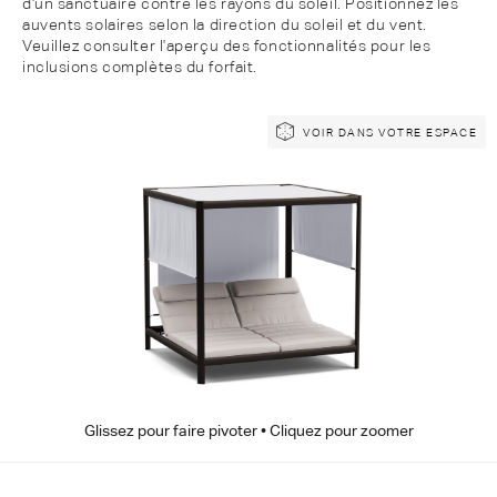
d'un sanctuaire contre les rayons du soleil. Positionnez les
auvents solaires selon la direction du soleil et du vent.
Veuillez consulter l'aperçu des fonctionnalités pour les
inclusions complètes du forfait.
Passer
Passer
VOIR DANS VOTRE ESPACE
à
au
la
début
fin
de
de
la
la
galerie
galerie
d’images
d’images
Glissez pour faire pivoter • Cliquez pour zoomer